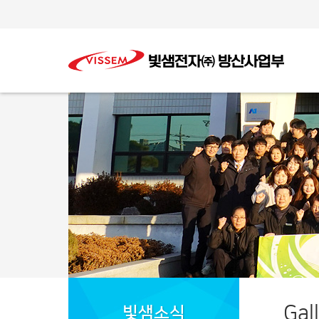
Gal
빛샘소식