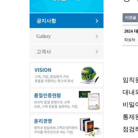
이전글
공지사항
2024
Gallery
작성자
고객사
임직
대내
비밀이
통제
점검