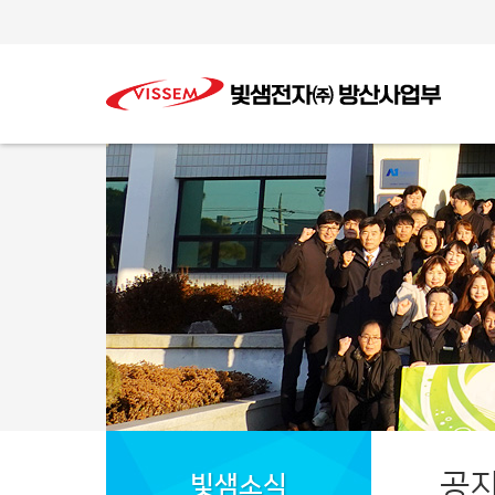
공
빛샘소식