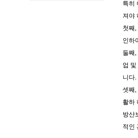
특히 
져야
첫째
,
인하여
둘째
,
업 및
니다
.
셋째
,
활하
방산
적인